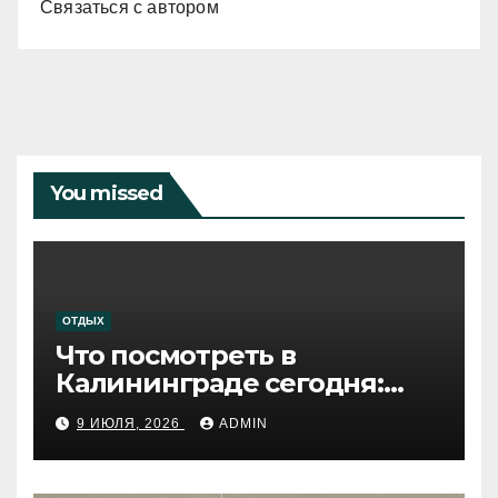
Связаться с автором
You missed
ОТДЫХ
Что посмотреть в
Калининграде сегодня:
путеводитель по самому
9 ИЮЛЯ, 2026
ADMIN
западному городу России