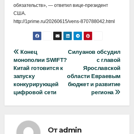
обязательств», — ответил вице-президент
США.
http://1prime.ru/20260615/vens-870788042.html
Навигация
Конец
Силуанов обсудил
монополии SWIFT?
с главой
по
Китай готовится к
Ярославской
записям
запуску
области Евраевым
конкурирующей
бюджет и развитие
цифровой сети
региона
От
admin