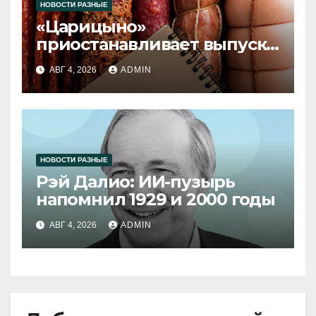
НОВОСТИ РАЗНЫЕ
«Царицыно»
приостанавливает выпуск
продукции
АВГ 4, 2026
ADMIN
НОВОСТИ РАЗНЫЕ
Рэй Далио: ИИ-пузырь
напомнил 1929 и 2000 годы
АВГ 4, 2026
ADMIN