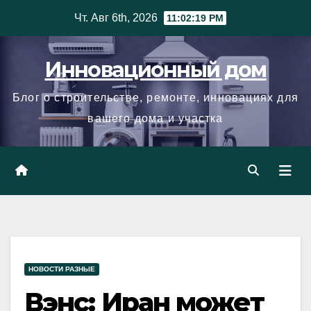
Skip
Чт. Авг 6th, 2026
11:02:20 PM
to
content
Инновационный дом
Блог о строительстве, ремонте, инновациях для
вашего дома и участка
НОВОСТИ РАЗНЫЕ
Вэнс: Иран может