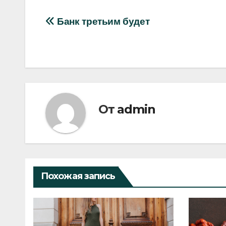
Навигация
Банк третьим будет
по
записям
От
admin
Похожая запись