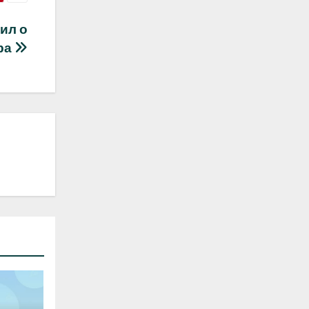
ил о
ра