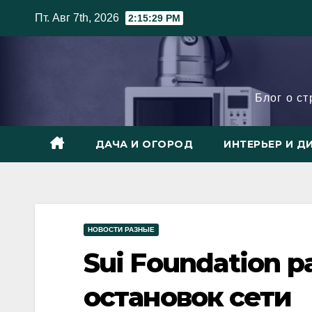
Skip
Пт. Авг 7th, 2026
2:15:30 PM
to
content
Блог о с
ДАЧА И ОГОРОД
ИНТЕРЬЕР И Д
НОВОСТИ РАЗНЫЕ
Sui Foundation 
остановок сети