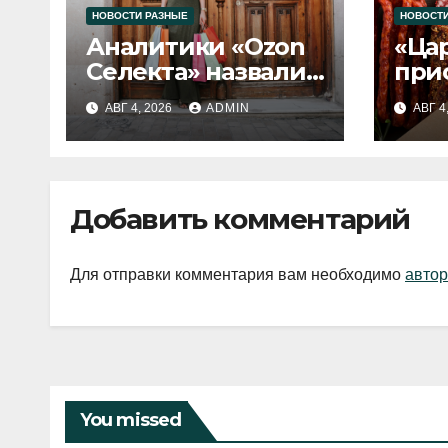
НОВОСТИ РАЗНЫЕ
НОВОСТИ
Аналитики «Ozon
«Ца
Селекта» назвали
при
fashion-тренды
вып
АВГ 4, 2026
ADMIN
АВГ 4
2026 года
Добавить комментарий
Для отправки комментария вам необходимо
автор
You missed