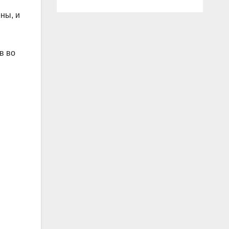
ны, и
в во