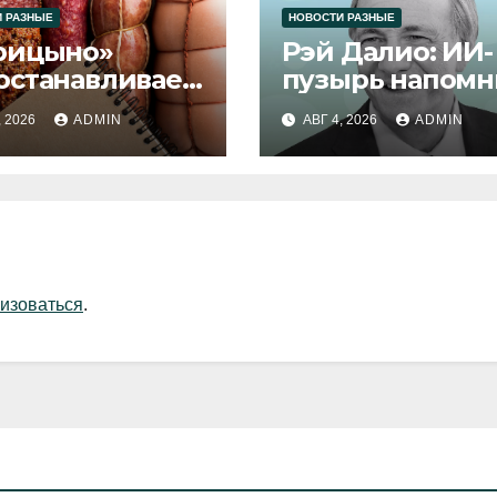
 РАЗНЫЕ
НОВОСТИ РАЗНЫЕ
рицыно»
Рэй Далио: ИИ-
останавливает
пузырь напомн
уск продукции
1929 и 2000 год
, 2026
ADMIN
АВГ 4, 2026
ADMIN
изоваться
.