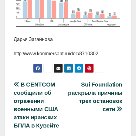
Дарья Загайнова
http://www.kommersant.ru/doc/8710302
Навигация
В CENTCOM
Sui Foundation
сообщили об
раскрыла причины
по
отражении
трех остановок
записям
военными США
сети
атаки иранских
БПЛА в Кувейте