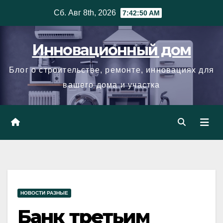
Skip
Сб. Авг 8th, 2026
7:42:51 AM
to
content
Инновационный дом
Блог о строительстве, ремонте, инновациях для
вашего дома и участка
НОВОСТИ РАЗНЫЕ
Банк третьим