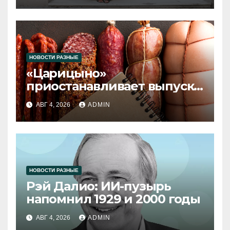
НОВОСТИ РАЗНЫЕ
«Царицыно»
приостанавливает выпуск
продукции
АВГ 4, 2026
ADMIN
НОВОСТИ РАЗНЫЕ
Рэй Далио: ИИ-пузырь
напомнил 1929 и 2000 годы
АВГ 4, 2026
ADMIN