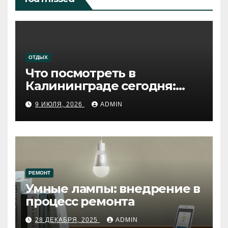
ОТДЫХ
Что посмотреть в
Калининграде сегодня:
путеводитель по самому
9 ИЮЛЯ, 2026
ADMIN
западному городу России
РЕМОНТ
Умные лампы: внедрение в
процесс ремонта
28 ДЕКАБРЯ, 2025
ADMIN