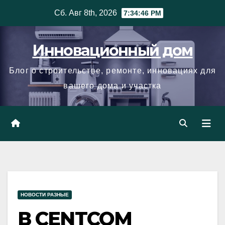
Skip
Сб. Авг 8th, 2026
7:34:47 PM
to
content
Инновационный дом
Блог о строительстве, ремонте, инновациях для
вашего дома и участка
НОВОСТИ РАЗНЫЕ
В CENTCOM