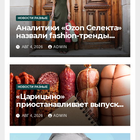
НОВОСТИ РАЗНЫЕ
Аналитики «Ozon Селекта»
назвали fashion-тренды
2026 года
АВГ 4, 2026
ADMIN
НОВОСТИ РАЗНЫЕ
«Царицыно»
приостанавливает выпуск
продукции
АВГ 4, 2026
ADMIN