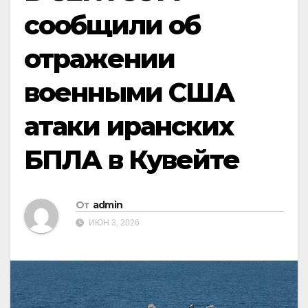
сообщили об
отражении
военными США
атаки иранских
БПЛА в Кувейте
От
admin
ИЮН 3, 2026