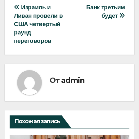
Навигация
Израиль и
Банк третьим
Ливан провели в
будет
по
США четвертый
записям
раунд
переговоров
От
admin
Похожая запись