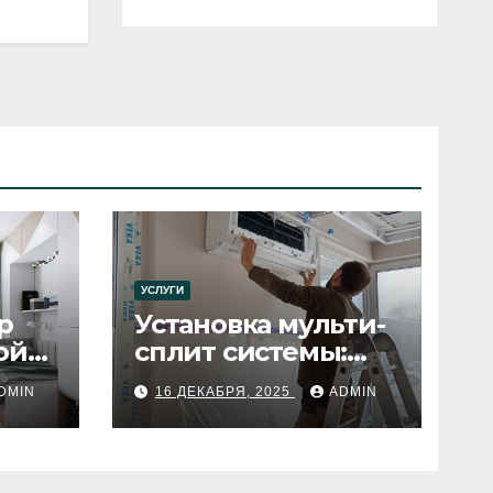
УСЛУГИ
р
Установка мульти-
ой
сплит системы:
пошаговое
DMIN
16 ДЕКАБРЯ, 2025
ADMIN
руководство