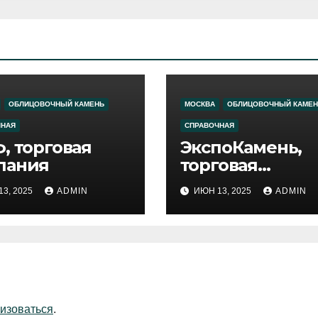
ОБЛИЦОВОЧНЫЙ КАМЕНЬ
МОСКВА
ОБЛИЦОВОЧНЫЙ КАМЕН
ЧНАЯ
СПРАВОЧНАЯ
, торговая
ЭкспоКамень,
пания
торговая
компания
3, 2025
ADMIN
ИЮН 13, 2025
ADMIN
изоваться
.