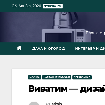
Skip
Сб. Авг 8th, 2026
3:30:05 PM
to
content
Блог о с
ДАЧА И ОГОРОД
ИНТЕРЬЕР И Д
МОСКВА
НАТЯЖНЫЕ ПОТОЛКИ
СПРАВОЧНАЯ
Виватим — дизай
От
admin