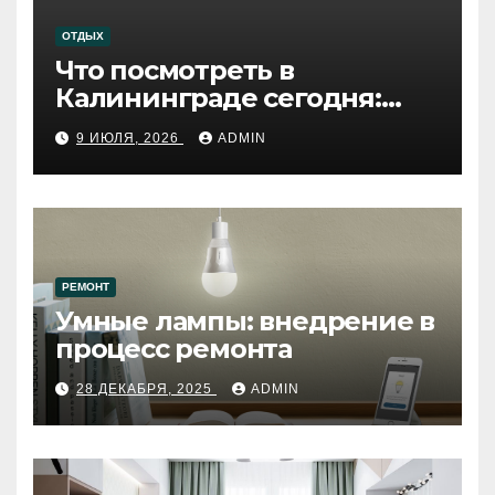
ОТДЫХ
Что посмотреть в
Калининграде сегодня:
путеводитель по самому
9 ИЮЛЯ, 2026
ADMIN
западному городу России
РЕМОНТ
Умные лампы: внедрение в
процесс ремонта
28 ДЕКАБРЯ, 2025
ADMIN