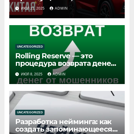
особенности и советы по
ИЮЛ 21, 2025
ADMIN
выбору
UNCATEGORIZED
Rolling Reserve — это
процедура возврата денег
из брокерских компаний
ИЮЛ 8, 2025
ADMIN
UNCATEGORIZED
Разработка нейминга: как
создать запоминающееся