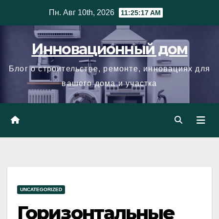
Skip
Пн. Авг 10th, 2026
11:25:18 AM
to
content
Инновационный дом
Блог о строительстве, ремонте, инновациях для
вашего дома и участка
UNCATEGORIZED
Горизонтальные