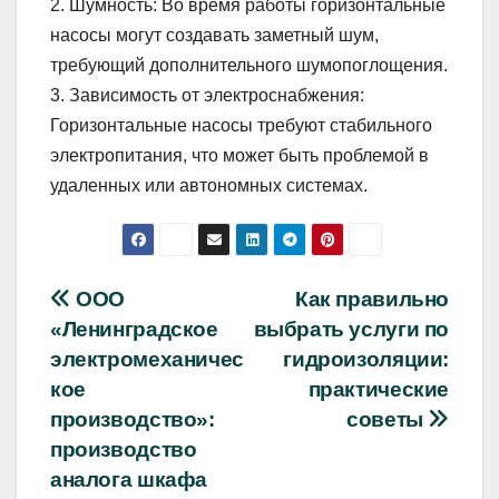
2. Шумность: Во время работы горизонтальные
насосы могут создавать заметный шум,
требующий дополнительного шумопоглощения.
3. Зависимость от электроснабжения:
Горизонтальные насосы требуют стабильного
электропитания, что может быть проблемой в
удаленных или автономных системах.
Навигация
ООО
Как правильно
«Ленинградское
выбрать услуги по
по
электромеханичес
гидроизоляции:
записям
кое
практические
производство»:
советы
производство
аналога шкафа