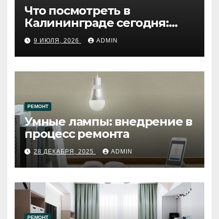
Что посмотреть в
Калининграде сегодня:
путеводитель по самому
9 ИЮЛЯ, 2026
ADMIN
западному городу России
РЕМОНТ
Умные лампы: внедрение в
процесс ремонта
28 ДЕКАБРЯ, 2025
ADMIN
РЕМОНТ