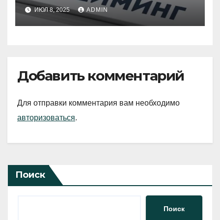
имя для бренда
ИЮЛ 8, 2025
ADMIN
Добавить комментарий
Для отправки комментария вам необходимо
авторизоваться
.
Поиск
Поиск