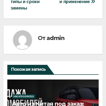
записям
типы и сроки
и применение
замены
От
admin
Похожая запись
UNCATEGORIZED
Авто из Китая под заказ: