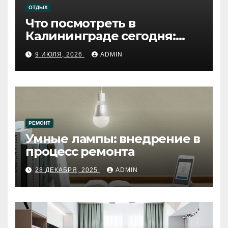
ОТДЫХ
Что посмотреть в
Калининграде сегодня:
путеводитель по самому
9 ИЮЛЯ, 2026
ADMIN
западному городу России
РЕМОНТ
Умные лампы: внедрение в
процесс ремонта
28 ДЕКАБРЯ, 2025
ADMIN