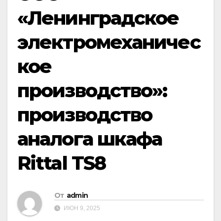
«Ленинградское
электромеханичес
кое
производство»:
производство
аналога шкафа
Rittal TS8
От
admin
ИЮН 9, 2025