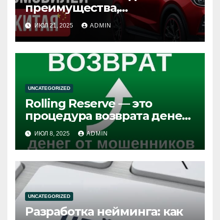
преимущества,
особенности и советы по
ИЮЛ 21, 2025
ADMIN
выбору
UNCATEGORIZED
Rolling Reserve — это
процедура возврата денег
из брокерских компаний
ИЮЛ 8, 2025
ADMIN
UNCATEGORIZED
Разработка нейминга: как