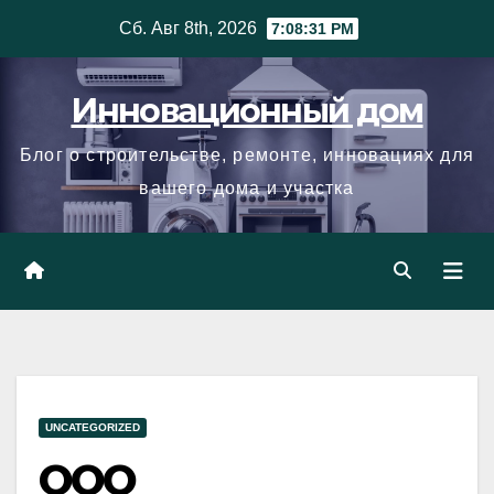
Skip
Сб. Авг 8th, 2026
7:08:32 PM
to
content
Инновационный дом
Блог о строительстве, ремонте, инновациях для
вашего дома и участка
UNCATEGORIZED
ООО