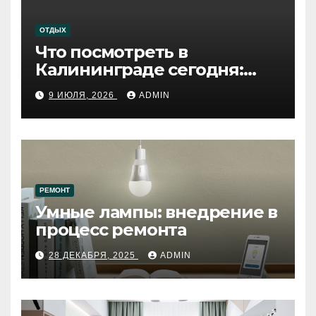
ОТДЫХ
Что посмотреть в
Калининграде сегодня:
путеводитель по самому
9 ИЮЛЯ, 2026
ADMIN
западному городу России
РЕМОНТ
Умные лампы: внедрение в
процесс ремонта
28 ДЕКАБРЯ, 2025
ADMIN