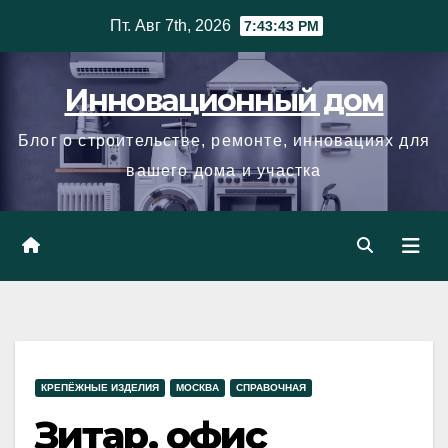
Skip
Пт. Авг 7th, 2026
7:43:43 PM
to
content
Инновационный дом
Блог о строительстве, ремонте, инновациях для
вашего дома и участка
КРЕПЁЖНЫЕ ИЗДЕЛИЯ
МОСКВА
СПРАВОЧНАЯ
Зитар, офис